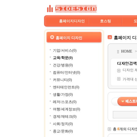
홈페이지디자인
호스팅
홈페이지 
홈페이지 디자인
기업/서비스(0)
HOME
교육/학문(0)
건강/병원(0)
디자인 
컴퓨터/인터넷(0)
가격대 
커뮤니티(0)
엔터테인먼트(0)
생활/가정(0)
레저/스포츠(0)
여행/세계정보(0)
경제/재테크(0)
사회/정치(0)
총
0
개의 디자
종교/문화(0)